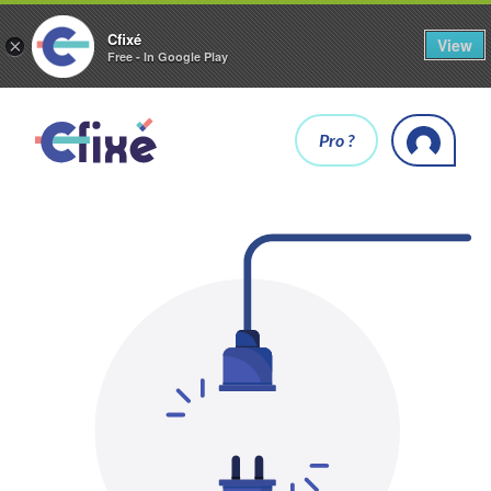
Cfixé
View
×
Free - In Google Play
Pro ?