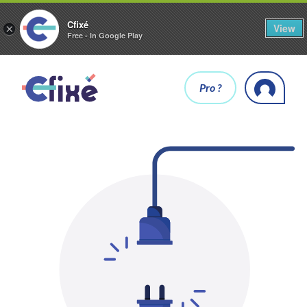
Cfixé
View
×
Free - In Google Play
Pro ?