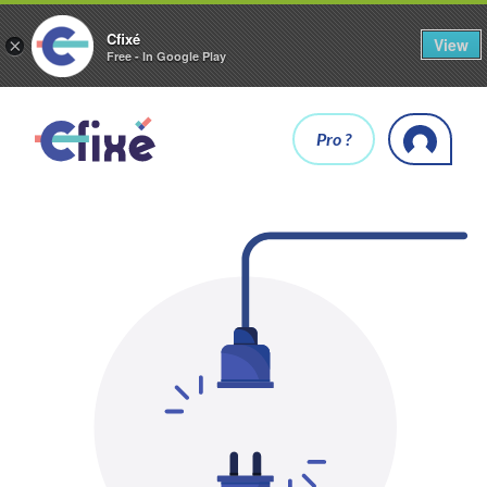
Cfixé
View
×
Free - In Google Play
Pro ?