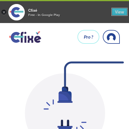
Cfixé
View
×
Free - In Google Play
Pro ?