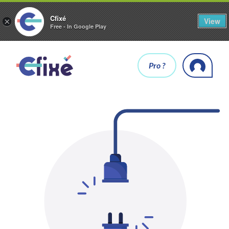
Cfixé
View
×
Free - In Google Play
Pro ?