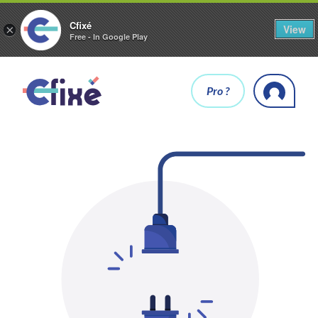
Cfixé
View
×
Free - In Google Play
Pro ?