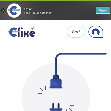
Cfixé
View
×
Free - In Google Play
Pro ?