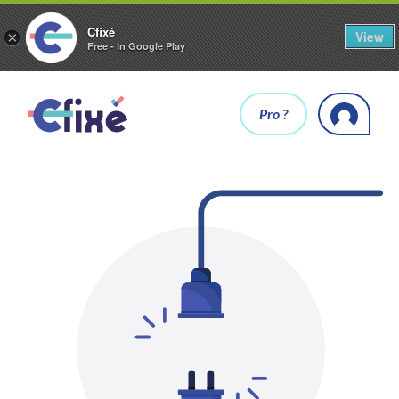
Cfixé
View
×
Free - In Google Play
Pro ?