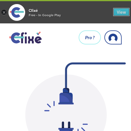
Cfixé
View
×
Free - In Google Play
Pro ?