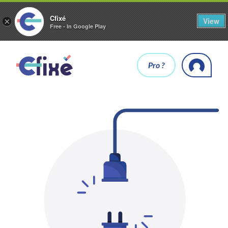
Cfixé
View
×
Free - In Google Play
Pro ?