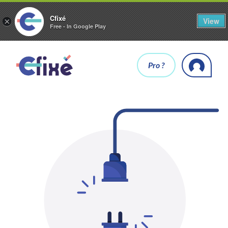
Cfixé
View
×
Free - In Google Play
Pro ?