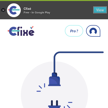
Cfixé
View
×
Free - In Google Play
Pro ?