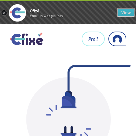
Cfixé
View
×
Free - In Google Play
Pro ?