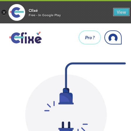
Cfixé
View
×
Free - In Google Play
Pro ?