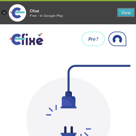
Cfixé
View
×
Free - In Google Play
Pro ?