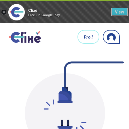
Cfixé
View
×
Free - In Google Play
Pro ?