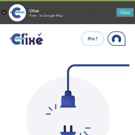
Cfixé
View
×
Free - In Google Play
Pro ?