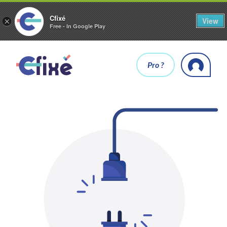
Cfixé
View
×
Free - In Google Play
Pro ?