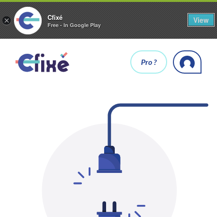
Cfixé
View
×
Free - In Google Play
Pro ?