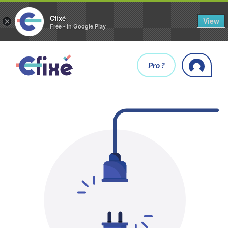
Cfixé
View
×
Free - In Google Play
Pro ?