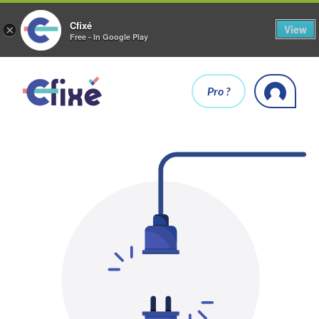
Cfixé
View
×
Free - In Google Play
Pro ?