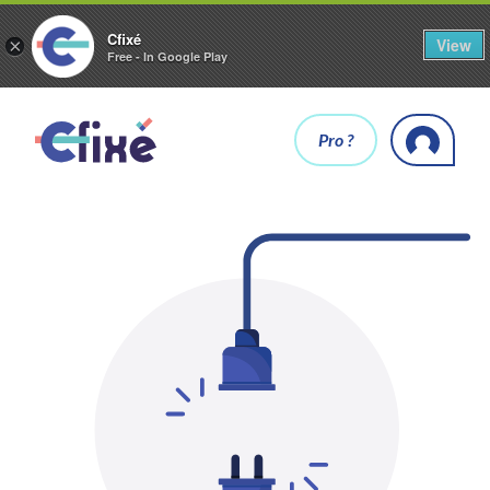
Cfixé
View
×
Free - In Google Play
Pro ?