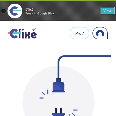
Cfixé
View
×
Free - In Google Play
Pro ?