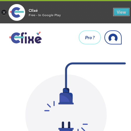
Cfixé
View
×
Free - In Google Play
Pro ?