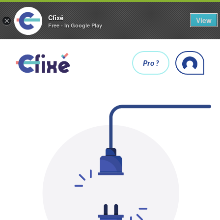
Cfixé
View
×
Free - In Google Play
Pro ?