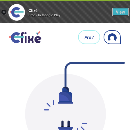
Cfixé
View
×
Free - In Google Play
Pro ?