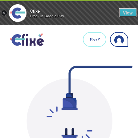
Cfixé
View
×
Free - In Google Play
Pro ?