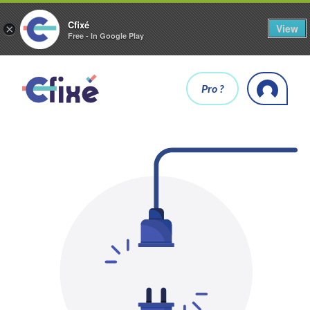
Cfixé
View
×
Free - In Google Play
Pro ?