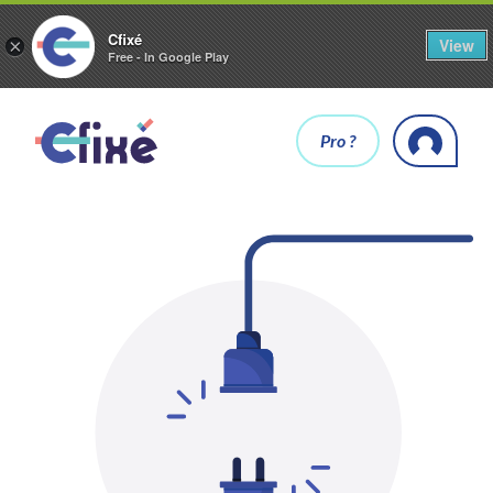
Cfixé
View
×
Free - In Google Play
Pro ?