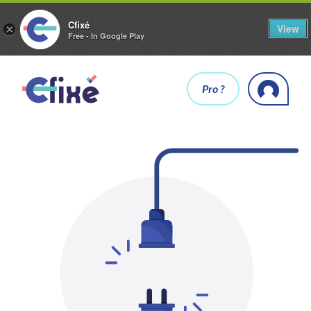
Cfixé
View
×
Free - In Google Play
Pro ?