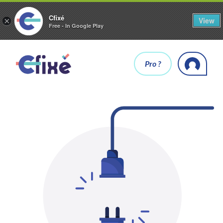
Cfixé
View
×
Free - In Google Play
Pro ?