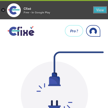
Cfixé
View
×
Free - In Google Play
Pro ?