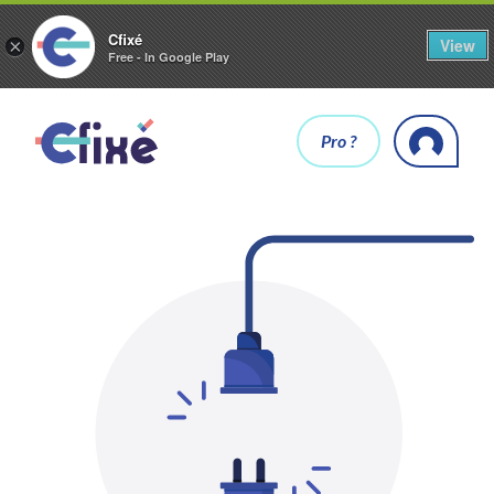
Cfixé
View
×
Free - In Google Play
Pro ?