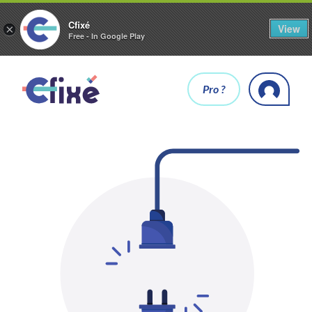
Cfixé
View
×
Free - In Google Play
Pro ?