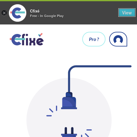
Cfixé
View
×
Free - In Google Play
Pro ?