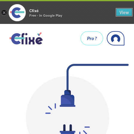
Cfixé
View
×
Free - In Google Play
Pro ?