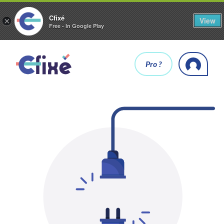
Cfixé
View
×
Free - In Google Play
Pro ?