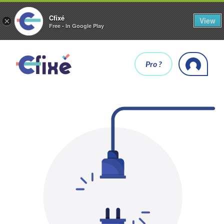
Cfixé
View
×
Free - In Google Play
Pro ?