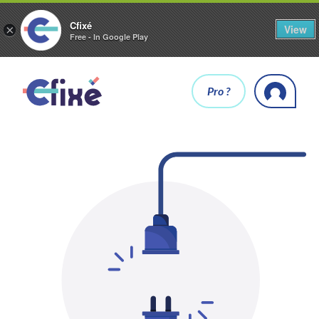
Cfixé
View
×
Free - In Google Play
Pro ?