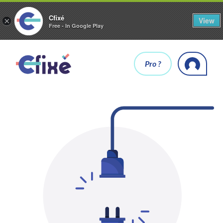
Cfixé
View
×
Free - In Google Play
Pro ?