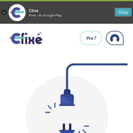
Cfixé
View
×
Free - In Google Play
Pro ?