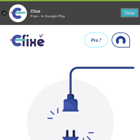
Cfixé
View
×
Free - In Google Play
Pro ?