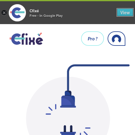
Cfixé
View
×
Free - In Google Play
Pro ?