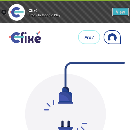
Cfixé
View
×
Free - In Google Play
Pro ?