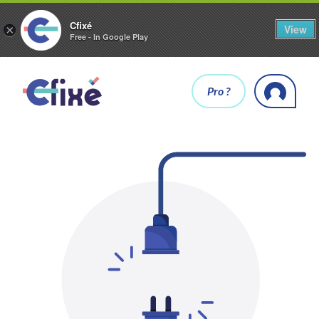
Cfixé
View
×
Free - In Google Play
Pro ?