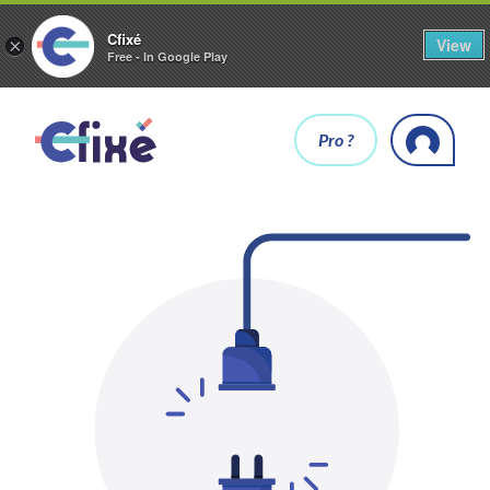
Cfixé
View
×
Free - In Google Play
Pro ?