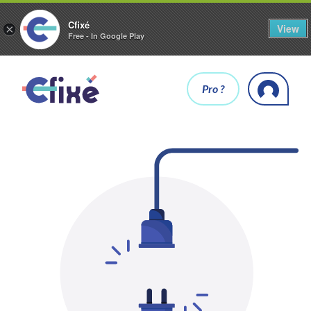
Cfixé
View
×
Free - In Google Play
Pro ?