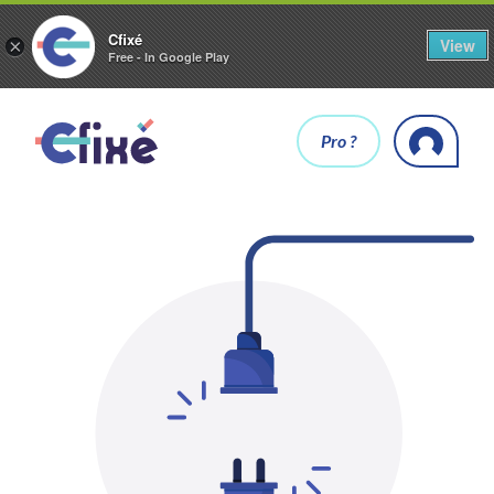
Cfixé
View
×
Free - In Google Play
Pro ?