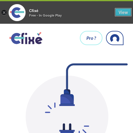
Cfixé
View
×
Free - In Google Play
Pro ?