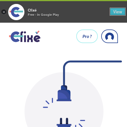
Cfixé
View
×
Free - In Google Play
Pro ?